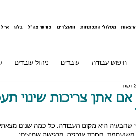
הרצאות
מסלולי התפתחות
וואוצ'רים – פורשי צה"ל
בלוג - אייל
חיפוש עבודה
עובדים
ניהול עובדים
ע
כר
התפתחות אישית
פיתוח קריירה
שינו
אם אתן צריכות שינוי תע
ון עבודה
שהבעיה היא מקום העבודה. כל כמה שנים מצאתי 
משועממת, חסרת אנרגיה, מרגישה שמיציתי.