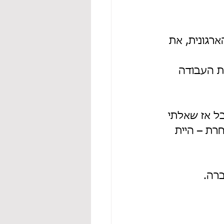
רגונית, את 
ת העבודה 
ל אז שאלתי 
ת – היית 
רה.  