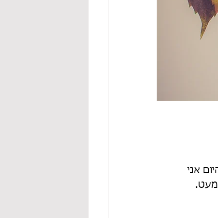
ום אני 
מעט.