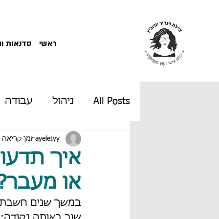
ראשי
סדנאות ו
All Posts
ניהול
עבודה
ניהול זמן
ayeletyy
קריירה
זמן קריאה 2 דקות
ש
איך תדעו 
או מעבר?
גיל המעבר
הכנה לראי
במשך שנים חשבתי 
שוב באותה נקודה: 