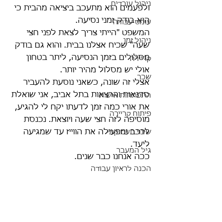
ניהול עובדים
ולפעמים הוא מתעכב ביציאה מהבית כי 
הוא בודק זמני נסיעה. 
עומס עבודה
המשפט "הייתי צריך לצאת לפני חצי 
ניהול זמן
שעה" שכיח אצלנו בבית. והוא גם בודק 
מסלולים בזמן הנסיעה, ליתר בטחון 
קריירה
אולי יש מסלול מהיר יותר.
שכר
אצלי זה שונה, כשאני נוסעת להעביר 
סדנאות והרצאות בתל אביב, אני שואלת 
התפתחות אישית
את אורי כמה זמן לדעתו יקח לי להגיע, 
פיתוח קריירה
מוסיפה לזה חצי שעה ויוצאת. נכנסת 
לרכב ומפעילה את הווייז עד שמגיעה 
שינוי תעסוקתי
ליעד. 
גיל המעבר
ככה אנחנו כבר שנים.
הכנה לראיון עבודה