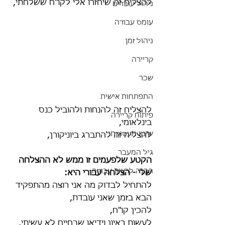
להצליח זה שיחזרו אלי לקו"ח ששלחתי,
ניהול עובדים
עומס עבודה
ניהול זמן
קריירה
שכר
התפתחות אישית
להצליח זה להנחות ולהוביל כנס 
פיתוח קריירה
בינלאומי,
שינוי תעסוקתי
להצליח זה להתברג ביוניקורן,
גיל המעבר
הקטע שלפעמים זו ממש לא ההצלחה 
הכנה לראיון עבודה
שלי - הצלחה עבורי היא:
להתחיל לבדוק מה אני רוצה מהתפקיד 
הבא בזמן שאני עובדת,
להכין קו"ח,
לעשות ראיון וידיאו שבחיים לא עשיתי,