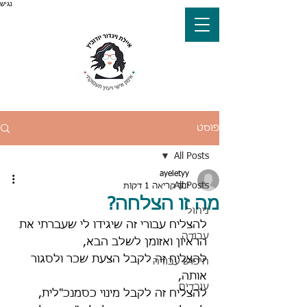
נגיש
פוסט
All Posts
ayeletyy
All Posts
זמן קריאה 1 דקות
מה זו הצלחה?
ניהול
להצליח עבורי זה שיגידו לי שעברתי את 
עבודה
הראיון ואזומן לשלב הבא,
להצליח זה לקבל הצעת שכר ולסגור 
חיפוש עבודה
אותה,
עובדים
להצליח זה לקבל מינוי כסמנכ"לית,