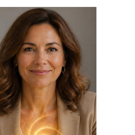
היה לי קשה ליצור. מבחוץ, המשכתי כרגיל, הנחיתי
סדנאות והרצאות, אימנתי וייעצתי לאנשים ואיכשהו
קצת כתבתי לבלוג. אבל בפנים הרגשתי שאני לא זזה,
שאין בי כוחות ושאני בעצם תקועה. כבר הרבה זמן שא
רוצה לבנות סדנה חדשה. לא עוד גרסה של מה שכבר
עשיתי, אלא משהו אחר. משהו שמרגיש נכון יותר למי
שאני היום. רעיונות דווקא לא חסרו אבל אני הייתי
חסרה.