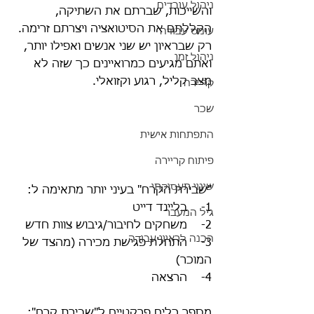
ניהול עובדים
והשייכות, שברתם את השתיקה, 
הקללתם את הסיטואציה ויצרתם זרימה.
עומס עבודה
רק שבראיון יש שני אנשים ואפילו יותר, 
ניהול זמן
ואתם מגיעים כמרואיינים כך שזה לא 
מצב קליל, רגוע וקזואלי.
קריירה
שכר
התפתחות אישית
פיתוח קריירה
שינוי תעסוקתי
"שבירת הקרח" בעיני יותר מתאימה ל:
1-    בליינד דייט 
גיל המעבר
2-    משחקים לחיבור/גיבוש צוות חדש 
הכנה לראיון עבודה
3-    התחלת פגישת מכירה (מהצד של 
המוכר)
4-    הרצאה
מספר כלים פרקטיים ל"שבירת קרח":