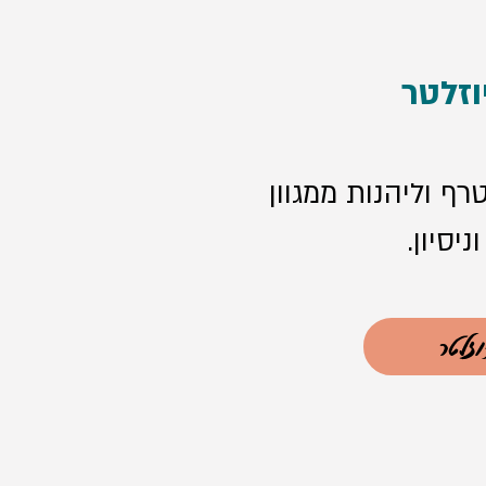
זלטר
ף וליהנות ממגוון
יסיון.
וזלטר