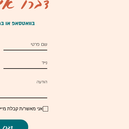
דברו אית
בוואטסאפ או במי
אני מאשר/ת קבלת מייל
דברו א