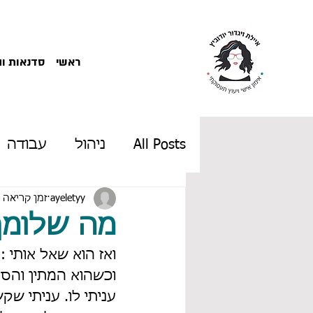
ראשי
סדנאות ו
All Posts
ניהול
עבודה
ניהול זמן
ayeletyy
קריירה
זמן קריאה 2 דקות
ש
מה שלומך
ואז הוא שאל אותי :
גיל המעבר
הכנה לראי
וכשהוא המתין והסתכ
עניתי לו. עניתי שק