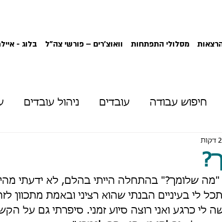
הרצאות
מסלולי התפתחות
וואוצ'רים – פורשי צה"ל
בלוג - אייל
חיפוש עבודה
עובדים
ניהול עובדים
ע
כר
התפתחות אישית
פיתוח קריירה
שינו
?
 "מה שלומך?" בהתחלה הייתי בהלם, לא ידעתי מהיכן
ון עבודה
ל לי בעיניים הבנתי שהוא רציני ובאמת מתכוון לזה
שה לי כרגע ואני רוצה סיוע זמני. סיפרתי גם על הקשי